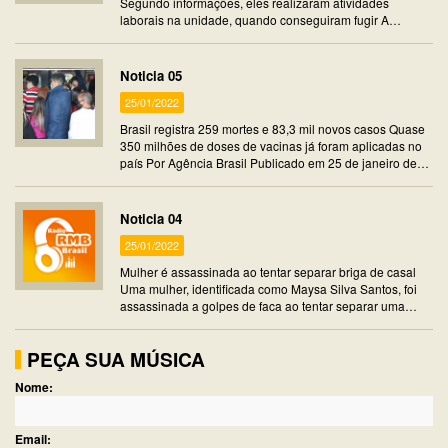
Segundo informações, eles realizaram atividades
laborais na unidade, quando conseguiram fugir A
Unidade Prisional de Coroatá informou na manhã desta
s…
Noticia 05
25/01/2022
Brasil registra 259 mortes e 83,3 mil novos casos Quase
350 milhões de doses de vacinas já foram aplicadas no
país Por Agência Brasil Publicado em 25 de janeiro de
2022 às 07:20 O nú…
Noticia 04
25/01/2022
Mulher é assassinada ao tentar separar briga de casal
Uma mulher, identificada como Maysa Silva Santos, foi
assassinada a golpes de faca ao tentar separar uma
briga de casal. O crime ocorreu no último domingo (23)
em um bar no bairro Coroa…
PEÇA SUA MÚSICA
Nome:
Email: