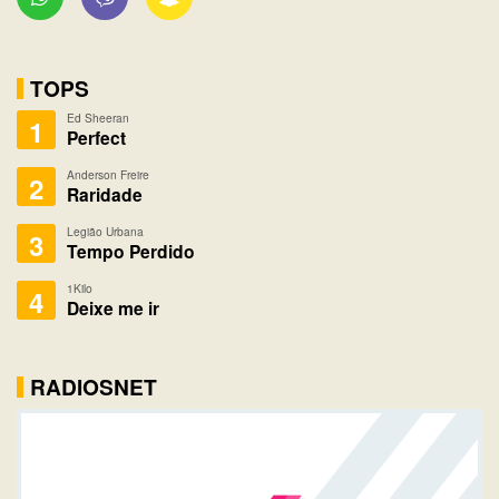
TOPS
Ed Sheeran
1
Perfect
Anderson Freire
2
Raridade
Legião Urbana
3
Tempo Perdido
1Kilo
4
Deixe me ir
RADIOSNET