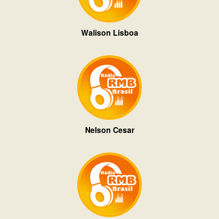
Walison Lisboa
Nelson Cesar